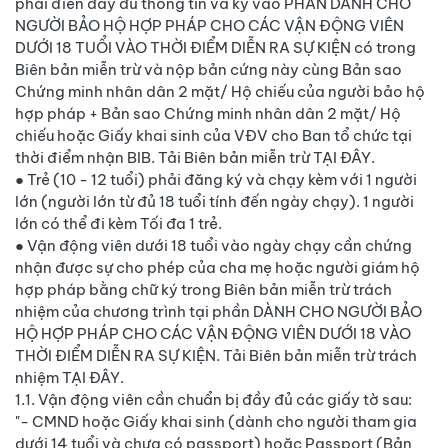
phải điền đầy đủ thông tin và ký vào PHẦN DÀNH CHO
NGƯỜI BẢO HỘ HỢP PHÁP CHO CÁC VẬN ĐỘNG VIÊN
DƯỚI 18 TUỔI VÀO THỜI ĐIỂM DIỄN RA SỰ KIỆN có trong
Biên bản miễn trừ và nộp bản cứng này cùng Bản sao
Chứng minh nhân dân 2 mặt/ Hộ chiếu của người bảo hộ
hợp pháp + Bản sao Chứng minh nhân dân 2 mặt/ Hộ
chiếu hoặc Giấy khai sinh của VĐV cho Ban tổ chức tại
thời điểm nhận BIB. Tải Biên bản miễn trừ TẠI ĐÂY.
● Trẻ (10 - 12 tuổi) phải đăng ký và chạy kèm với 1 người
lớn (người lớn từ đủ 18 tuổi tính đến ngày chạy). 1 người
lớn có thể đi kèm Tối đa 1 trẻ.
● Vận động viên dưới 18 tuổi vào ngày chạy cần chứng
nhận được sự cho phép của cha mẹ hoặc người giám hộ
hợp pháp bằng chữ ký trong Biên bản miễn trừ trách
nhiệm của chương trình tại phần DÀNH CHO NGƯỜI BẢO
HỘ HỢP PHÁP CHO CÁC VẬN ĐỘNG VIÊN DƯỚI 18 VÀO
THỜI ĐIỂM DIỄN RA SỰ KIỆN. Tải Biên bản miễn trừ trách
nhiệm TẠI ĐÂY.
1.1. Vận động viên cần chuẩn bị đầy đủ các giấy tờ sau:
"- CMND hoặc Giấy khai sinh (dành cho người tham gia
dưới 14 tuổi và chưa có passport) hoặc Passport (Bản