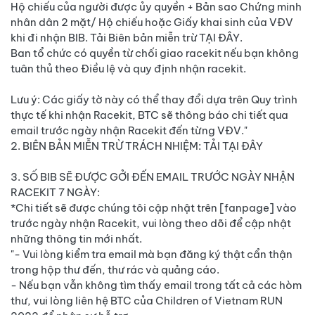
Hộ chiếu của người được ủy quyền + Bản sao Chứng minh
nhân dân 2 mặt/ Hộ chiếu hoặc Giấy khai sinh của VĐV
khi đi nhận BIB. Tải Biên bản miễn trừ TẠI ĐÂY.
Ban tổ chức có quyền từ chối giao racekit nếu bạn không
tuân thủ theo Điều lệ và quy định nhận racekit.
Lưu ý: Các giấy tờ này có thể thay đổi dựa trên Quy trình
thực tế khi nhận Racekit, BTC sẽ thông báo chi tiết qua
email trước ngày nhận Racekit đến từng VĐV."
2. BIÊN BẢN MIỄN TRỪ TRÁCH NHIỆM: TẢI TẠI ĐÂY
3. SỐ BIB SẼ ĐƯỢC GỞI ĐẾN EMAIL TRƯỚC NGÀY NHẬN
RACEKIT 7 NGÀY:
*Chi tiết sẽ được chúng tôi cập nhật trên [fanpage] vào
trước ngày nhận Racekit, vui lòng theo dõi để cập nhật
những thông tin mới nhất.
"- Vui lòng kiểm tra email mà bạn đăng ký thật cẩn thận
trong hộp thư đến, thư rác và quảng cáo.
- Nếu bạn vẫn không tìm thấy email trong tất cả các hòm
thư, vui lòng liên hệ BTC của Children of Vietnam RUN