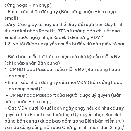
cứng hoặc Hình chụp)
- Email xác nhận đăng ký (Bản cứng hoặc Hình chụp
email)
Lưu ý: Các giấy tờ này có thể thay đổi dựa trên Quy trình
thực tế khi nhận Racekit, BTC sẽ thông báo chi tiết qua
email trước ngày nhận Racekit đến từng VĐV."
1.2. Người được ủy quyền chuẩn bị đầy đủ các giấy tờ sau
- Biên bản miễn trừ trách nhiệm có chữ ký của mỗi VĐV
(chỉ chấp nhận Bản cứng)
"- CMND hoặc Passport của mỗi VĐV (Bản cứng hoặc
Hình chụp)
- Email xác nhận đăng ký của mỗi VĐV (Bản cứng hoặc
Hình chụp email)"
"- CMND hoặc Passport của Người được uỷ quyền (Bản
cứng hoặc Hình chụp)
- Các VĐV dưới 18 tuổi đến ngày chạy nếu có nhu cầu ủy
quyền nhận Racekit sẽ thực hiện Ủy quyền nhận Racekit
bằng bản cứng (được bao gồm trong Biên bản miễn trừ)
và nộp cùng cùng Bản sao Chứng minh nhân dân 2 mặt/