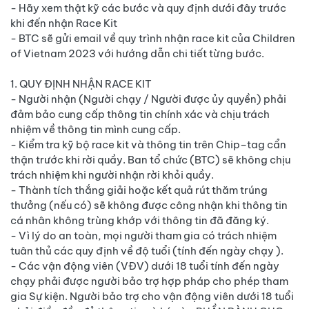
- Hãy xem thật kỹ các bước và quy định dưới đây trước
khi đến nhận Race Kit
- BTC sẽ gửi email về quy trình nhận race kit của Children
of Vietnam 2023 với hướng dẫn chi tiết từng bước.
1. QUY ĐỊNH NHẬN RACE KIT
- Người nhận (Người chạy / Người được ủy quyền) phải
đảm bảo cung cấp thông tin chính xác và chịu trách
nhiệm về thông tin mình cung cấp.
- Kiểm tra kỹ bộ race kit và thông tin trên Chip–tag cẩn
thận trước khi rời quầy. Ban tổ chức (BTC) sẽ không chịu
trách nhiệm khi người nhận rời khỏi quầy.
- Thành tích thắng giải hoặc kết quả rút thăm trúng
thưởng (nếu có) sẽ không được công nhận khi thông tin
cá nhân không trùng khớp với thông tin đã đăng ký.
- Vì lý do an toàn, mọi người tham gia có trách nhiệm
tuân thủ các quy định về độ tuổi (tính đến ngày chạy ).
- Các vận động viên (VĐV) dưới 18 tuổi tính đến ngày
chạy phải được người bảo trợ hợp pháp cho phép tham
gia Sự kiện. Người bảo trợ cho vận động viên dưới 18 tuổi