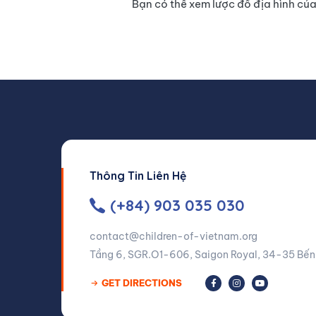
Bạn có thể xem lược đồ địa hình củ
Thông Tin Liên Hệ
(+84) 903 035 030
contact@children-of-vietnam.org
Tầng 6, SGR.O1-606, Saigon Royal, 34-35 Bến 
GET DIRECTIONS