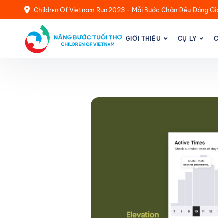
Children Of Vietnam Run 2023 - Mỗi Bước Chân Đều Đáng Gi
GIỚI THIỆU
CỰ LY
C