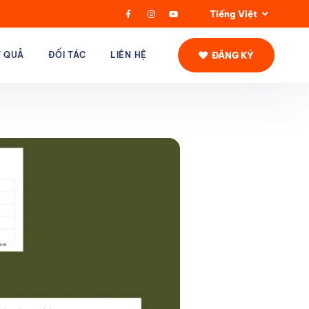
Tiếng Việt
ĐĂNG KÝ
T QUẢ
ĐỐI TÁC
LIÊN HỆ