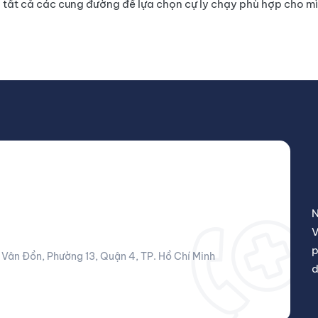
a tất cả các cung đường để lựa chọn cự ly chạy phù hợp cho mì
N
V
p
Vân Đồn, Phường 13, Quận 4, TP. Hồ Chí Minh
d