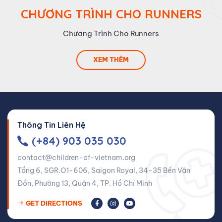
CHƯƠNG TRÌNH CHO RUNNERS
Chương Trình Cho Runners
XEM THÊM
Thông Tin Liên Hệ
(+84) 903 035 030
contact@children-of-vietnam.org
Tầng 6, SGR.O1-606, Saigon Royal, 34-35 Bến Vân
Đồn, Phường 13, Quận 4, TP. Hồ Chí Minh
GET DIRECTIONS