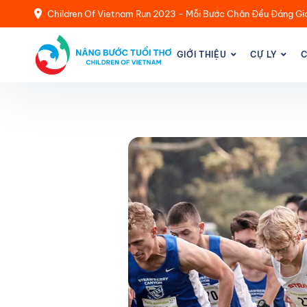
Children Of Vietnam Run 2023 - Mỗi Bước Chân Đều Đáng Gi
GIỚI THIỆU
CỰ LY
C