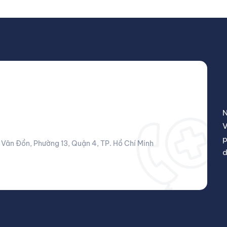
N
V
p
Vân Đồn, Phường 13, Quận 4, TP. Hồ Chí Minh
d