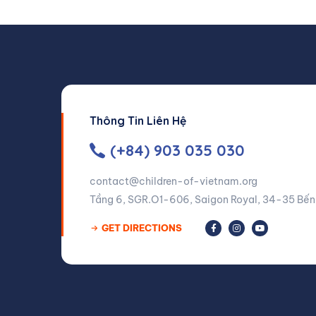
Thông Tin Liên Hệ
(+84) 903 035 030
contact@children-of-vietnam.org
Tầng 6, SGR.O1-606, Saigon Royal, 34-35 Bến 
GET DIRECTIONS